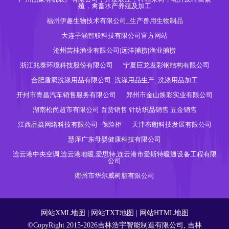
殖，禽畜水产养殖及加工
福州伊趣生物技术有限公司_生产兽用生物制品
大连子涵智联科技有限公司官方网站
沧州芸桂渔业有限公司|远洋捕捞|渔业捕捞
浙江兆泰环境科技股份有限公司
宁夏巨龙发彩钢结构有限公司
合肥盾腾洗涤用品有限公司_洗涤用品生产_洗涤用品加工
开封市青昌汽车销售服务有限公司
郑州市金山焕彩实业有限公司
湖南松尚超市有限公司 百货销售 针纺织品销售 五金销售
江西品焱网络科技有限公司--保险柜
天津布朗科技发展有限公司
慧庠广东母婴健康科技有限公司
连云港中央空调,连云港地暖,爱思特,连云港市爱斯特暖通设备工程有限
公司
衢州市华尔威树脂有限公司
网站XML地图
|
网站TXT地图
|
网站HTML地图
©CopyRight 2015-2026吉林浩宇智能制造有限公司, 吉林